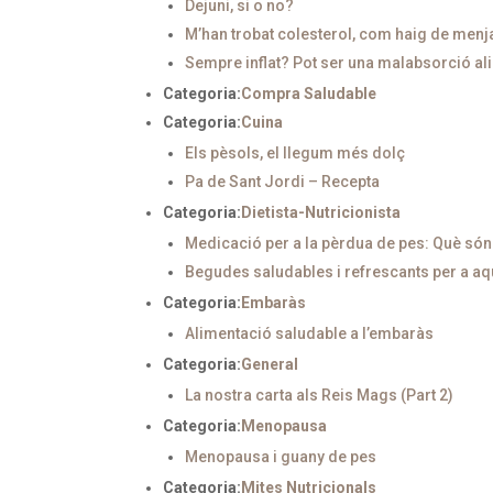
Dejuni, si o no?
M’han trobat colesterol, com haig de menj
Sempre inflat? Pot ser una malabsorció al
Categoria:
Compra Saludable
Categoria:
Cuina
Els pèsols, el llegum més dolç
Pa de Sant Jordi – Recepta
Categoria:
Dietista-Nutricionista
Medicació per a la pèrdua de pes: Què só
Begudes saludables i refrescants per a aq
Categoria:
Embaràs
Alimentació saludable a l’embaràs
Categoria:
General
La nostra carta als Reis Mags (Part 2)
Categoria:
Menopausa
Menopausa i guany de pes
Categoria:
Mites Nutricionals