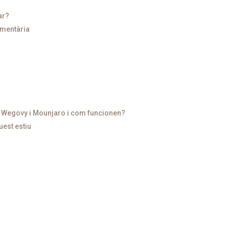
ar?
imentària
n Wegovy i Mounjaro i com funcionen?
uest estiu