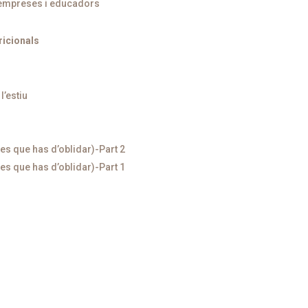
a empreses i educadors
ricionals
l’estiu
res que has d’oblidar)-Part 2
res que has d’oblidar)-Part 1