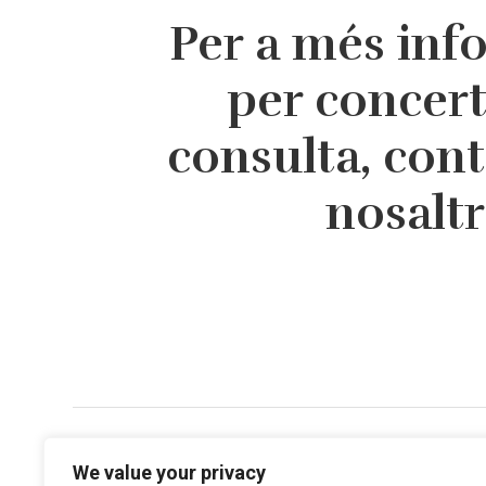
Per a més inf
per concer
consulta, con
nosalt
Direcció
We value your privacy