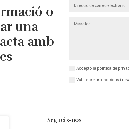
ormació o
tar una
tacta amb
res
Accepto la
politica de privac
Vull rebre promocions i new
Segueix-nos