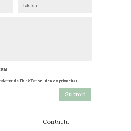
itat
sletter de Think'Eat
politica de privacitat
Submit
Contacta