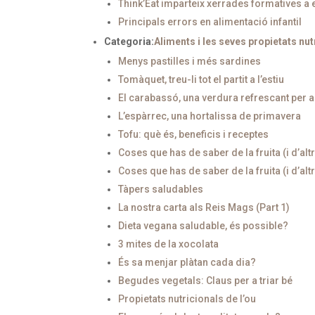
Think’Eat imparteix xerrades formatives 
Principals errors en alimentació infantil
Categoria:
Aliments i les seves propietats nut
Menys pastilles i més sardines
Tomàquet, treu-li tot el partit a l’estiu
El carabassó, una verdura refrescant per a 
L’espàrrec, una hortalissa de primavera
Tofu: què és, beneficis i receptes
Coses que has de saber de la fruita (i d’alt
Coses que has de saber de la fruita (i d’alt
Tàpers saludables
La nostra carta als Reis Mags (Part 1)
Dieta vegana saludable, és possible?
3 mites de la xocolata
És sa menjar plàtan cada dia?
Begudes vegetals: Claus per a triar bé
Propietats nutricionals de l’ou