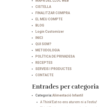
MAPA DEL LLOC WEB
CISTELLA
FINALITZAR COMPRA
EL MEU COMPTE
BLOG
Login Customizer
INICI
QUI SOM?
METODOLOGIA
POLÍTICA DE PRIVADESA
RECEPTES
SERVEIS I PRODUCTES
CONTACTE
Entrades per categoria
Categoria:
Alimentació Infantil
A Think’Eat no ens aturem ni a l’estiu!