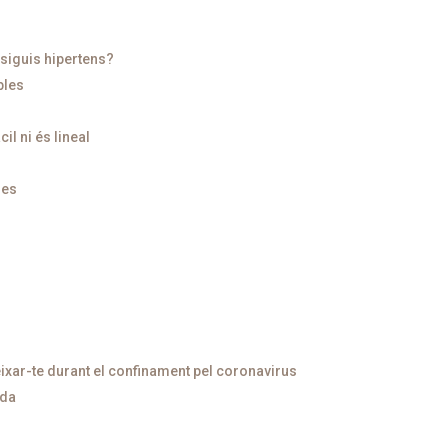
 siguis hipertens?
bles
il ni és lineal
les
ixar-te durant el confinament pel coronavirus
ida