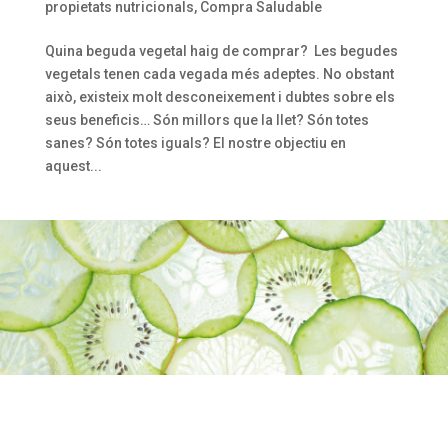
propietats nutricionals
,
Compra Saludable
Quina beguda vegetal haig de comprar? Les begudes
vegetals tenen cada vegada més adeptes. No obstant
això, existeix molt desconeixement i dubtes sobre els
seus beneficis… Són millors que la llet? Són totes
sanes? Són totes iguals? El nostre objectiu en
aquest...