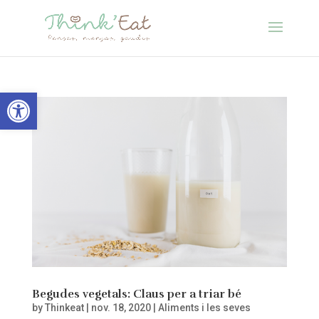
Obre la barra d'eines
Begudes vegetals: Claus per a triar bé
by
Thinkeat
|
nov. 18, 2020
|
Aliments i les seves