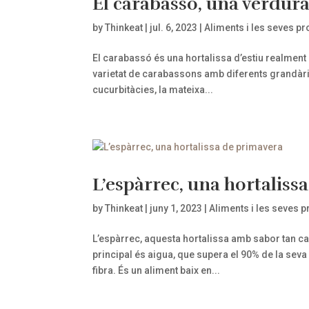
El carabassó, una verdura 
by
Thinkeat
|
jul. 6, 2023
|
Aliments i les seves pr
El carabassó és una hortalissa d’estiu realment 
varietat de carabassons amb diferents grandàrie
cucurbitàcies, la mateixa...
L’espàrrec, una hortaliss
by
Thinkeat
|
juny 1, 2023
|
Aliments i les seves p
L’espàrrec, aquesta hortalissa amb sabor tan car
principal és aigua, que supera el 90% de la sev
fibra. És un aliment baix en...