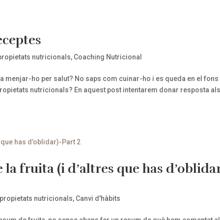
receptes
propietats nutricionals
,
Coaching Nutricional
ena menjar-ho per salut? No saps com cuinar-ho i es queda en el fons 
ropietats nutricionals? En aquest post intentarem donar resposta als
la fruita (i d’altres que has d’oblida
 propietats nutricionals
,
Canvi d'hàbits
nsum de fruita, no sense abans fer un resum de què hem comentat al