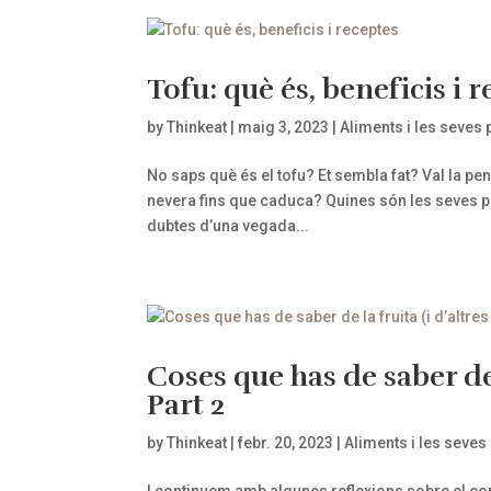
Tofu: què és, beneficis i 
by
Thinkeat
|
maig 3, 2023
|
Aliments i les seves 
No saps què és el tofu? Et sembla fat? Val la p
nevera fins que caduca? Quines són les seves p
dubtes d’una vegada...
Coses que has de saber de 
Part 2
by
Thinkeat
|
febr. 20, 2023
|
Aliments i les seves
I continuem amb algunes reflexions sobre el co