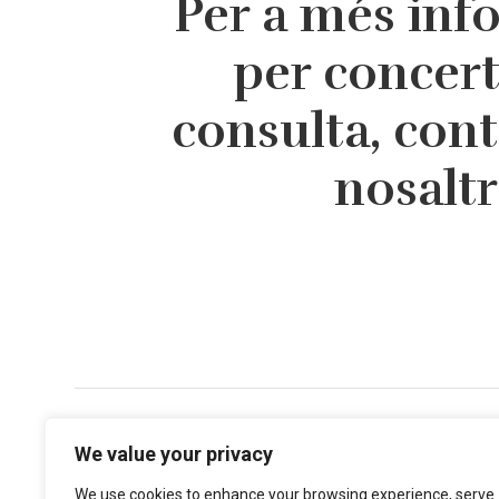
Per a més inf
per concer
consulta, con
nosalt
Direcció
We value your privacy
Centre Mèdic Augusta
– Via Augusta, 134, 1r 1ª
We use cookies to enhance your browsing experience, serve