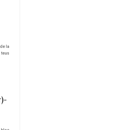
de la
 teus
r)-
 bloc