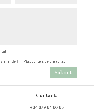
itat
sletter de Think'Eat
politica de privacitat
Submit
Contacta
+34 679 64 60 65