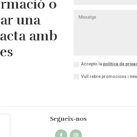
ormació o
tar una
tacta amb
res
Accepto la
politica de privac
Vull rebre promocions i new
Segueix-nos