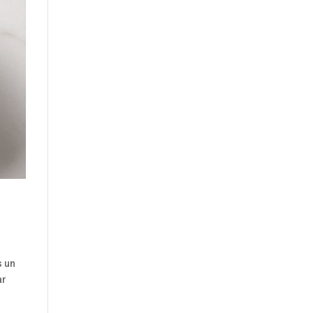
s un
ar