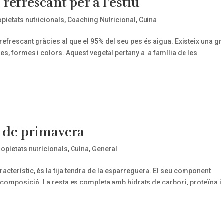
refrescant per a l’estiu
opietats nutricionals
,
Coaching Nutricional
,
Cuina
refrescant gràcies al que el 95% del seu pes és aigua. Existeix una g
s, formes i colors. Aquest vegetal pertany a la família de les
a de primavera
ropietats nutricionals
,
Cuina
,
General
acterístic, és la tija tendra de la esparreguera. El seu component
a composició. La resta es completa amb hidrats de carboni, proteïna 