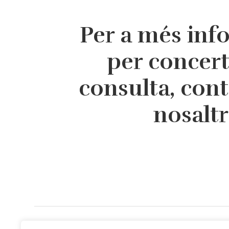
Per a més inf
per concer
consulta, con
nosalt
Direcció