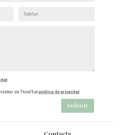
itat
sletter de Think'Eat
politica de privacitat
Submit
Contacta