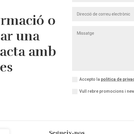
ormació o
tar una
tacta amb
res
Accepto la
politica de privac
Vull rebre promocions i new
Segueix-nos