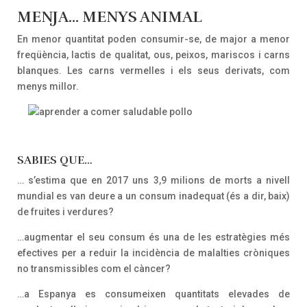
MENJA… MENYS ANIMAL
En menor quantitat poden consumir-se, de major a menor
freqüència, lactis de qualitat, ous, peixos, mariscos i carns
blanques. Les carns vermelles i els seus derivats, com
menys millor.
SABIES QUE…
… s’estima que en 2017 uns 3,9 milions de morts a nivell
mundial es van deure a un consum inadequat (és a dir, baix)
de fruites i verdures?
…augmentar el seu consum és una de les estratègies més
efectives per a reduir la incidència de malalties cròniques
no transmissibles com el càncer?
…a Espanya es consumeixen quantitats elevades de