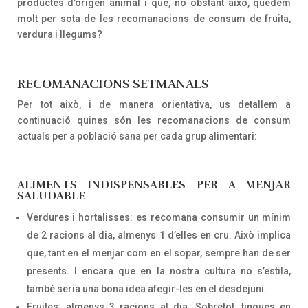
productes d’origen animal i que, no obstant això, quedem
molt per sota de les recomanacions de consum de fruita,
verdura i llegums?
RECOMANACIONS SETMANALS
Per tot això, i de manera orientativa, us detallem a
continuació quines són les recomanacions de consum
actuals per a població sana per cada grup alimentari:
ALIMENTS INDISPENSABLES PER A MENJAR
SALUDABLE
Verdures i hortalisses: es recomana consumir un mínim
de 2 racions al dia, almenys 1 d’elles en cru. Això implica
que, tant en el menjar com en el sopar, sempre han de ser
presents. I encara que en la nostra cultura no s’estila,
també seria una bona idea afegir-les en el desdejuni.
Fruites: almenys 3 racions al dia. Sobretot, tingues en