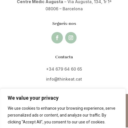
Centre Mèdic Augusta
– Via Augusta, 134, 1r 1ª
08006 – Barcelona
Segueix-nos
Contacta
+34 679 64 60 65
info@thinkeat.cat
We value your privacy
© 2024 Copyright by
Think’Eat
We use cookies to enhance your browsing experience, serve
Dissenyat per
Media Needs
|
personalized ads or content, and analyze our traffic. By
info@medianeeds.es
clicking "Accept All", you consent to our use of cookies.