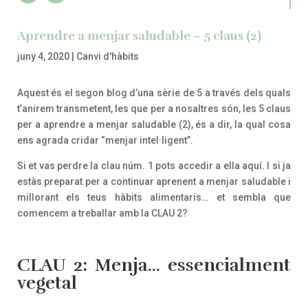
Aprendre a menjar saludable – 5 claus (2)
juny 4, 2020
|
Canvi d'hàbits
Aquest és el segon blog d’una sèrie de 5 a través dels quals
t’anirem transmetent, les que per a nosaltres són, les 5 claus
per a aprendre a menjar saludable (2), és a dir, la qual cosa
ens agrada cridar “menjar intel·ligent”.
Si et vas perdre la clau núm. 1 pots accedir a ella aquí. I si ja
estàs preparat per a continuar aprenent a menjar saludable i
millorant els teus hàbits alimentaris… et sembla que
comencem a treballar amb la CLAU 2?
CLAU 2: Menja… essencialment
vegetal