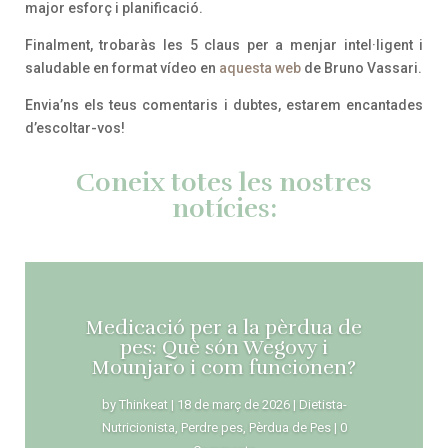
major esforç i planificació.
Finalment, trobaràs les 5 claus per a menjar intel·ligent i
saludable en format vídeo en
aquesta web
de Bruno Vassari.
Envia’ns els teus comentaris i dubtes, estarem encantades
d’escoltar-vos!
Coneix totes les nostres
notícies:
Medicació per a la pèrdua de
pes: Què són Wegovy i
Mounjaro i com funcionen?
by
Thinkeat
|
18 de març de 2026
|
Dietista-
Nutricionista
,
Perdre pes
,
Pèrdua de Pes
| 0