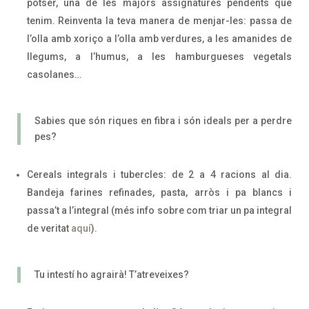
potser, una de les majors assignatures pendents que
tenim. Reinventa la teva manera de menjar-les: passa de
l’olla amb xoriço a l’olla amb verdures, a les amanides de
llegums, a l’humus, a les hamburgueses vegetals
casolanes…
Sabies que són riques en fibra i són ideals per a perdre
pes?
Cereals integrals i tubercles: de 2 a 4 racions al dia.
Bandeja farines refinades, pasta, arròs i pa blancs i
passa’t a l’integral (més info sobre com triar un pa integral
de veritat
aquí
).
Tu intestí ho agrairà! T’atreveixes?