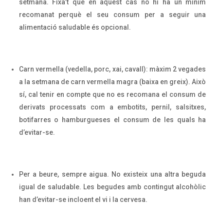
setmana. Fixa’t que en aquest cas no hi ha un mínim
recomanat perquè el seu consum per a seguir una
alimentació saludable és opcional.
Carn vermella (vedella, porc, xai, cavall): màxim 2 vegades
a la setmana de carn vermella magra (baixa en greix). Això
sí, cal tenir en compte que no es recomana el consum de
derivats processats com a embotits, pernil, salsitxes,
botifarres o hamburgueses el consum de les quals ha
d’evitar-se.
Per a beure, sempre aigua. No existeix una altra beguda
igual de saludable. Les begudes amb contingut alcohòlic
han d’evitar-se incloent el vi i la cervesa.