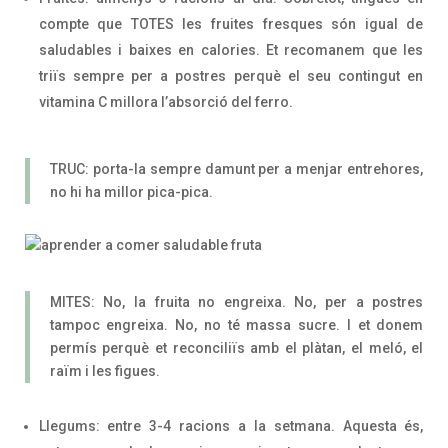
compte que TOTES les fruites fresques són igual de
saludables i baixes en calories. Et recomanem que les
triïs sempre per a postres perquè el seu contingut en
vitamina C millora l’absorció del ferro.
TRUC: porta-la sempre damunt per a menjar entrehores,
no hi ha millor pica-pica.
MITES: No, la fruita no engreixa. No, per a postres
tampoc engreixa. No, no té massa sucre. I et donem
permís perquè et reconciliïs amb el plàtan, el meló, el
raïm i les figues.
Llegums: entre 3-4 racions a la setmana. Aquesta és,