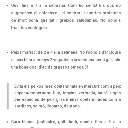
Ous: fins a 7 a la setmana. Com ho sents! Els ous no
augmenten el colesterol, al contrari, t’aporten proteïnes
de molt bona qualitat i greixos saludables. No oblidis
triar-los ecològics.
Peix i marisc: de 2 a 4 a la setmana. No t’oblidis d’incloure
el peix blau almenys 2 vegades a la setmana per a garantir
una bona dosi d’àcids grassos omega 3!
Evita els peixos més contaminats en mercuri com a peix
espasa/emperador, lluç, tonyina vermella, tauró i opta
per espècies de peix gras menys contaminades com a
sardines, salmó, llobarro, daurada…
Carn blanca (pollastre, gall dindi, conill): fins a 3 a la