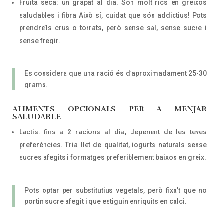
Fruita seca: un grapat al dia. Són molt rics en greixos
saludables i fibra Això sí, cuidat que són addictius! Pots
prendre’ls crus o torrats, però sense sal, sense sucre i
sense fregir.
Es considera que una ració és d’aproximadament 25-30
grams.
ALIMENTS OPCIONALS PER A MENJAR
SALUDABLE
Lactis: fins a 2 racions al dia, depenent de les teves
preferències. Tria llet de qualitat, iogurts naturals sense
sucres afegits i formatges preferiblement baixos en greix.
Pots optar per substitutius vegetals, però fixa’t que no
portin sucre afegit i que estiguin enriquits en calci.