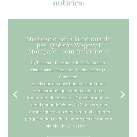
notícies:
Medicació per a la pèrdua de
pes: Què són Wegovy i
Mounjaro i com funcionen?
by
Thinkeat
|
18 de març de 2026
|
Dietista-
Nutricionista
,
Perdre pes
,
Pèrdua de Pes
| 0
Comments
En els darrers anys han aparegut nous
medicaments que poden ajudar en el
tractament de l’obesitat. Probablement has
sentit parlar de Wegovy o Mounjaro, dos
fàrmacs que estan generant molt d’interès
perquè poden ajudar a perdre pes de manera
significativa. Tot i això,...