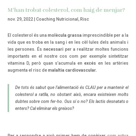
M’han trobat colesterol, com haig de menjar?
nov. 29, 2022
|
Coaching Nutricional
,
Risc
El colesterol és una
molècula grassa
imprescindible per a la
vida que es troba en la sang i en les cèl·lules dels animals i
les persones. És
necessari
per a realitzar moltes funcions
importants en el nostre cos com per exemple sintetitzar
vitamina D, però quan s’acumula en
excés
en les artèries
augmenta el risc de
malaltia cardiovascular.
De tots és sabut que l’alimentació és CLAU per a mantenir el
colesterol a ratlla, no obstant això, encara existeixen molts
dubtes sobre com fer-ho. Ous sí o no? Els lactis desnatats o
enters? Cal eliminar els greixos?
Per a respondre a això primer hem de conèixer
com actua