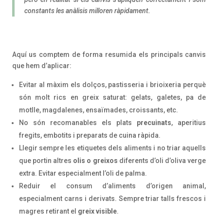
constants les anàlisis milloren ràpidament.
Aquí us comptem de forma resumida els principals canvis
que hem d’aplicar:
Evitar al màxim els dolços, pastisseria i brioixeria perquè
són molt rics en greix saturat: gelats, galetes, pa de
motlle, magdalenes, ensaïmades, croissants, etc.
No són recomanables els plats
precuinats
, aperitius
fregits, embotits i preparats de cuina ràpida.
Llegir sempre les etiquetes dels aliments i no triar aquells
que portin altres
olis o greixos
diferents d’oli d’oliva verge
extra. Evitar especialment l’oli de palma.
Reduir el consum d’aliments d’origen animal,
especialment carns i derivats. Sempre triar talls frescos i
magres retirant el
greix visible
.