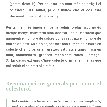
(gastat, destruït). Per aquesta raó com més alt estigui el
colesterol HDL millor, ja que indica que el cos està
eliminant colesterol de la sang.
Per tant, el més important per a
reduir-lo
plasmàtic no és
menjar menys colesterol sinó adoptar una alimentació que
augmenti el nombre de cotxes bons i redueixi el nombre de
cotxes dolents. Això no és, per tant, una alimentació baixa en
colesterol sinó
baixa en greixos saturats i trans
i rica en
fibra
,
antioxidants
, grasses
monoinsaturades
i
omega-
3
. En casos extrems d’hipercolesterolèmia familiar sí que
cal reduir el colesterol dietètic.
Recomanacions generals per reduir el
colesterol
Pot semblar que baixar el colesterol és una cosa complicada,
però en realitat si els canvis s’apliquen correctament i som