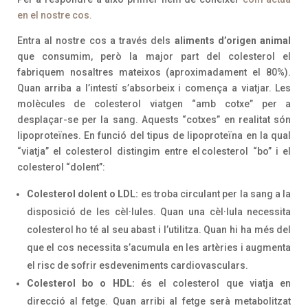
en el nostre cos.
Entra al nostre cos a través dels
aliments d’origen animal
que consumim, però la major part del colesterol el
fabriquem nosaltres mateixos (aproximadament el 80%).
Quan arriba a l’intestí s’absorbeix i comença a viatjar. Les
molècules de colesterol viatgen “amb cotxe” per a
desplaçar-se per la sang. Aquests “cotxes” en realitat són
lipoproteïnes. En funció del tipus de lipoproteïna en la qual
“viatja” el colesterol distingim entre el colesterol “bo” i el
colesterol “dolent”:
Colesterol dolent o LDL:
es troba circulant per la sang a la
disposició de les cèl·lules. Quan una cèl·lula necessita
colesterol ho té al seu abast i l’utilitza. Quan hi ha més del
que el cos necessita s’acumula en les artèries i augmenta
el risc de sofrir esdeveniments cardiovasculars.
Colesterol bo o HDL:
és el colesterol que viatja en
direcció al fetge. Quan arribi al fetge serà metabolitzat