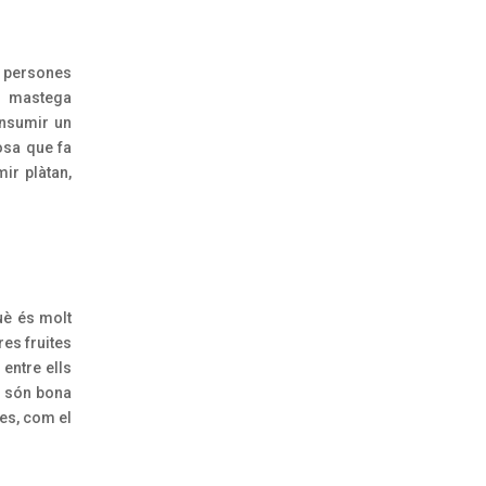
s persones
s mastega
onsumir un
osa que fa
ir plàtan,
uè és molt
res fruites
 entre ells
e són bona
tes, com el