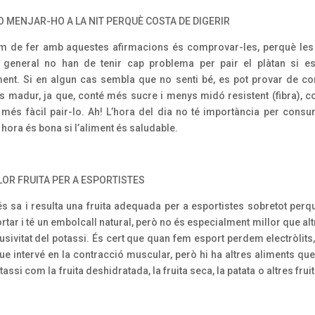
O MENJAR-HO A LA NIT PERQUÈ COSTA DE DIGERIR
m de fer amb aquestes afirmacions és comprovar-les, perquè le
 general no han de tenir cap problema per pair el plàtan si e
ent. Si en algun cas sembla que no senti bé, es pot provar de c
s madur, ja que, conté més sucre i menys midó resistent (fibra), c
 més fàcil pair-lo. Ah! L’hora del dia no té importància per consum
hora és bona si l’aliment és saludable.
LLOR FRUITA PER A ESPORTISTES
 és sa i resulta una fruita adequada per a esportistes sobretot perq
ortar i té un embolcall natural, però no és especialment millor que alt
clusivitat del potassi. És cert que quan fem esport perdem electròlits,
que intervé en la contracció muscular, però hi ha altres aliments qu
tassi com la fruita deshidratada, la fruita seca, la patata o altres frui