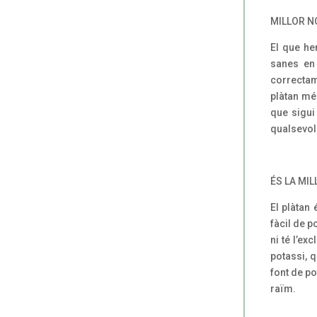
MILLOR N
El que he
sanes en
correctam
plàtan mé
que sigui
qualsevol 
ÉS LA MI
El plàtan
fàcil de p
ni té l’ex
potassi, 
font de po
raïm.