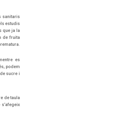
 sanitaris
els estudis
 que ja la
 de fruita
 prematura.
 mentre es
més, podem
de sucre i
re de taula
 s’afegeix