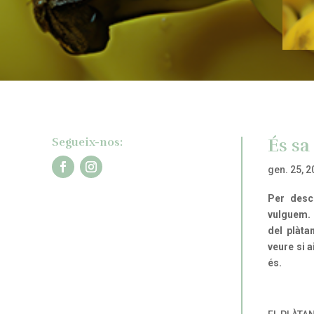
És sa
Segueix-nos:
gen. 25, 
Per desc
vulguem. 
del plàta
veure si 
és.