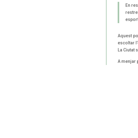
En res
restr
esport
Aquest po
escoltar 
La Ciutat 
A menjar 