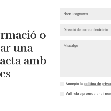
ormació o
tar una
tacta amb
res
Accepto la
politica de privac
Vull rebre promocions i new