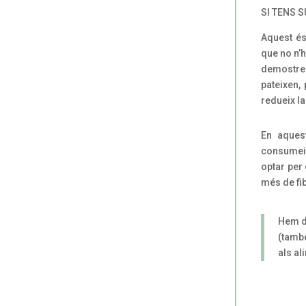
SI TENS S
Aquest és
que no n’h
demostren
pateixen,
redueix la
En aquest
consumeix
optar per
més de fi
Hem de
(també
als al