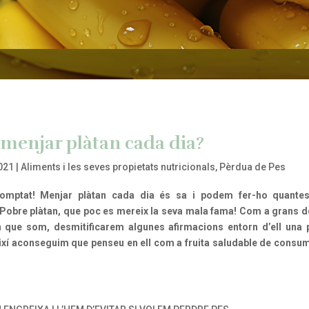
 menjar plàtan cada dia?
2021
|
Aliments i les seves propietats nutricionals
,
Pèrdua de Pes
omptat! Menjar plàtan cada dia és sa i podem fer-ho quante
Pobre plàtan, que poc es mereix la seva mala fama! Com a grans 
n que som, desmitificarem algunes afirmacions entorn d’ell una 
així aconseguim que penseu en ell com a fruita saludable de consum