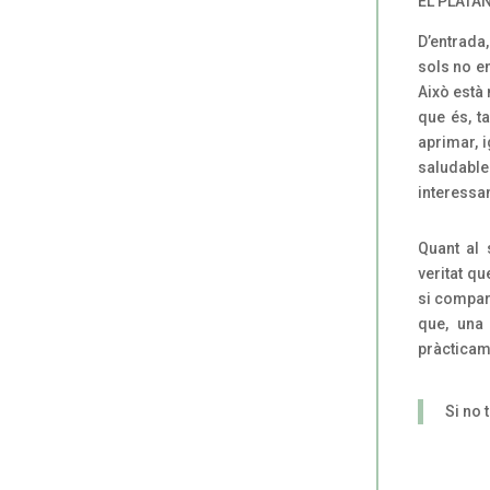
EL PLÀTAN
D’entrada
sols no en
Això està 
que és, t
aprimar, i
saludables
interessan
Quant al 
veritat q
si compar
que, una
pràcticam
Si no 