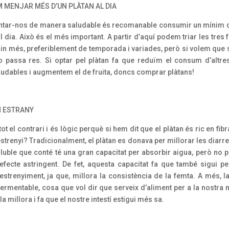
 MENJAR MÉS D’UN PLÀTAN AL DIA
ntar-nos de manera saludable és recomanable consumir un mínim 
al dia. Això és el més important. A partir d’aquí podem triar les tres 
in més, preferiblement de temporada i variades, però si volem que s
o passa res. Si optar pel plàtan fa que reduïm el consum d’altre
udables i augmentem el de fruita, doncs comprar plàtans!
N ESTRANY
 tot el contrari i és lògic perquè si hem dit que el plàtan és ric en fib
strenyi? Tradicionalment, el plàtan es donava per millorar les diar
soluble que conté té una gran capacitat per absorbir aigua, però no 
 efecte astringent. De fet, aquesta capacitat fa que també sigui pe
restrenyiment, ja que, millora la consistència de la femta. A més, l
fermentable, cosa que vol dir que serveix d’aliment per a la nostra 
 la millora i fa que el nostre intestí estigui més sa.