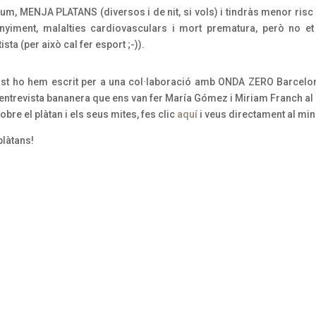
um, MENJA PLATANS (diversos i de nit, si vols) i tindràs menor risc 
enyiment, malalties cardiovasculars i mort prematura, però no e
ista (per això cal fer esport ;-)).
st ho hem escrit per a una col·laboració amb ONDA ZERO Barcelon
l’entrevista bananera que ens van fer María Gómez i Miriam Franch a
sobre el plàtan i els seus mites, fes clic
aquí
i veus directament al min
plàtans!