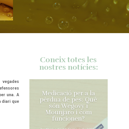
Coneix totes les
nostres notícies:
s vegades
defensores
Medicació per a la
per una. A
pèrdua de pes: Què
 diari que
són Wegovy i
Mounjaro i com
funcionen?