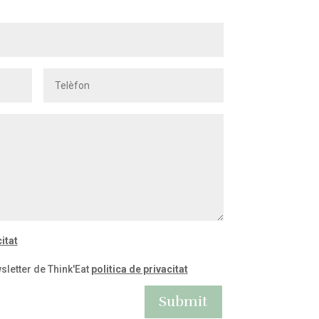
itat
sletter de Think'Eat
politica de privacitat
Submit