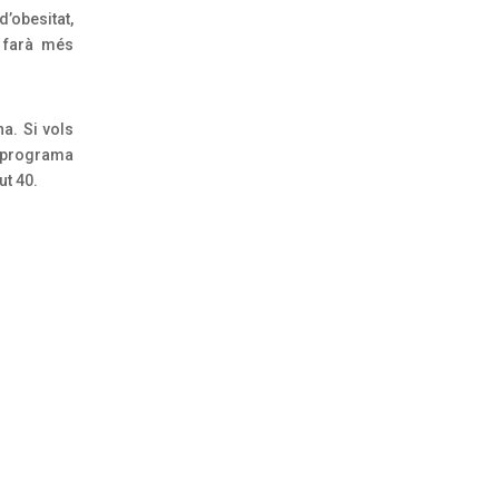
d’obesitat,
t farà més
a. Si vols
l programa
ut 40.