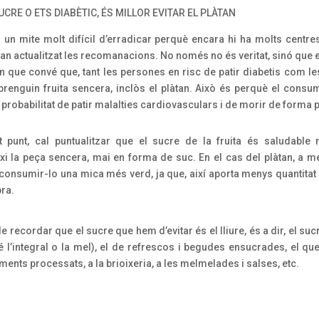
UCRE O ETS DIABÈTIC, ÉS MILLOR EVITAR EL PLÀTAN
 un mite molt difícil d’erradicar perquè encara hi ha molts centres
an actualitzat les recomanacions. No només no és veritat, sinó que 
 que convé que, tant les persones en risc de patir diabetis com les
 prenguin fruita sencera, inclòs el plàtan. Això és perquè el consum
 probabilitat de patir malalties cardiovasculars i de morir de forma
 punt, cal puntualitzar que el sucre de la fruita és saludable
i la peça sencera, mai en forma de suc. En el cas del plàtan, a 
 consumir-lo una mica més verd, ja que, així aporta menys quantitat 
bra.
 recordar que el sucre que hem d’evitar és el lliure, és a dir, el suc
 l’integral o la mel), el de refrescos i begudes ensucrades, el que
iments processats, a la brioixeria, a les melmelades i salses, etc.