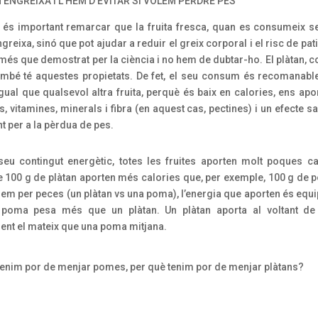
 ENGREIXA I L’HEM D’EVITAR SI VOLEM PERDRE PES
, és important remarcar que la fruita fresca, quan es consumeix s
greixa, sinó que pot ajudar a reduir el greix corporal i el risc de pati
més que demostrat per la ciència i no hem de dubtar-ho. El plàtan, c
ambé té aquestes propietats. De fet, el seu consum és recomanabl
gual que qualsevol altra fruita, perquè és baix en calories, ens ap
, vitamines, minerals i fibra (en aquest cas, pectines) i un efecte s
t per a la pèrdua de pes.
seu contingut energètic, totes les fruites aporten molt poques ca
ue 100 g de plàtan aporten més calories que, per exemple, 100 g de 
em per peces (un plàtan vs una poma), l’energia que aporten és equip
 poma pesa més que un plàtan. Un plàtan aporta al voltant de 
ent el mateix que una poma mitjana.
tenim por de menjar pomes, per què tenim por de menjar plàtans?