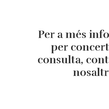
Per a més inf
per concer
consulta, con
nosalt