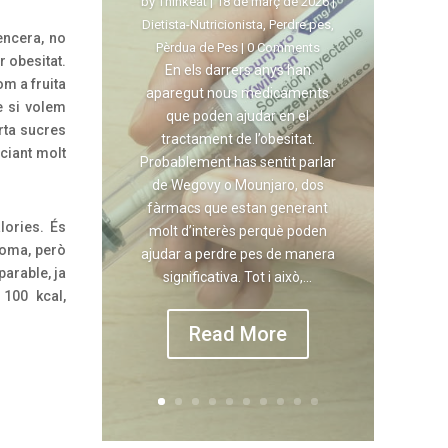
by
Thinkeat
|
18 de març de 2026
|
Dietista-Nutricionista
,
Perdre pes
,
encera, no
Pèrdua de Pes
| 0 Comments
r obesitat.
En els darrers anys han
om a fruita
aparegut nous medicaments
e si volem
que poden ajudar en el
orta sucres
tractament de l’obesitat.
aciant molt
Probablement has sentit parlar
de Wegovy o Mounjaro, dos
fàrmacs que estan generant
lories. És
molt d’interès perquè poden
poma, però
ajudar a perdre pes de manera
arable, ja
significativa. Tot i això,...
100 kcal,
Read More