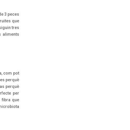
de 3 peces
fruites que
iguin tres
s aliments
ra, com pot
rees perquè
pas perquè
rfecte per
a fibra que
microbiota