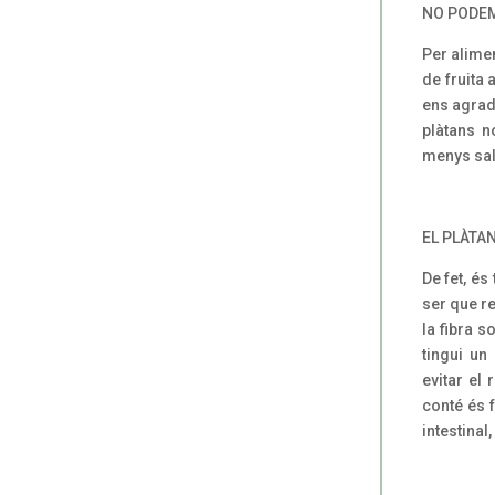
NO PODEM
Per alime
de fruita 
ens agrad
plàtans n
menys sal
EL PLÀTA
De fet, és
ser que re
la fibra 
tingui un
evitar el 
conté és 
intestinal,