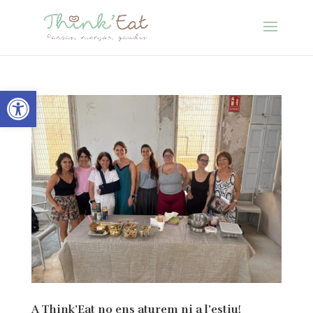
Obre la barra d'eines
A Think’Eat no ens aturem ni a l’estiu!