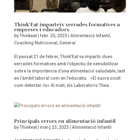
Think’Eat imparteix xerrades formatives a
empreses i educadors
by
Thinkeat
|
febr. 25, 2025
|
Alimentació Infantil
,
Coaching Nutricional
,
General
El passat 21 de febrer, Think’Eat va impartir dues
xerrades formatives amb l’objectiu de sensibilitzar
sobre la importància d’una alimentació saludable, tant
en l’àmbit laboral com en l’educatiu. «El sucre ocult:
com detectar-lo» Al matí, els Laboratoris Thea...
Principals errors en alimentació infantil
by
Thinkeat
|
març 23, 2023
|
Alimentació Infantil