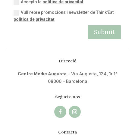
Accepto la
politica de privacitat
Vull rebre promocions i newsletter de Think'Eat
politica de privacitat
Submit
Direcció
Centre Mèdic Augusta
– Via Augusta, 134, 1r 1ª
08006 – Barcelona
Segueix-nos
Contacta