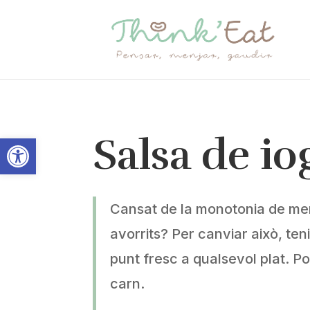
Salsa de io
Obre la barra d'eines
Cansat de la monotonia de men
avorrits? Per canviar això, tenim
punt fresc a qualsevol plat. P
carn.