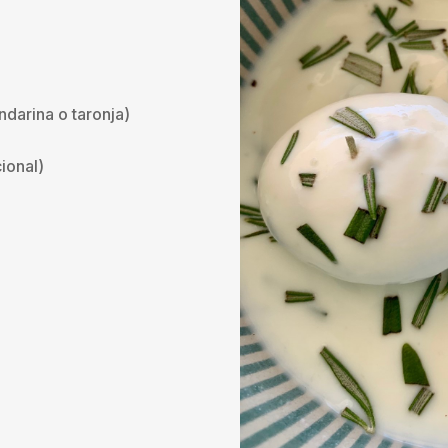
ndarina o taronja)
cional)