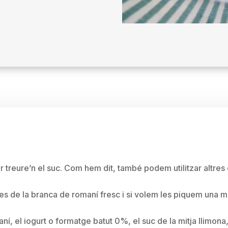
 treure’n el suc. Com hem dit, també podem utilitzar altres 
es de la branca de romaní fresc i si volem les piquem una m
í, el iogurt o formatge batut 0%, el suc de la mitja llimona, 