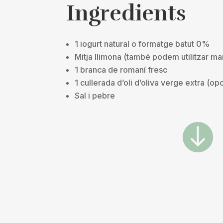
Ingredients
1 iogurt natural o formatge batut 0%
Mitja llimona (també podem utilitzar ma
1 branca de romaní fresc
1 cullerada d’oli d’oliva verge extra (op
Sal i pebre
