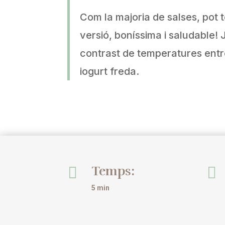
Com la majoria de salses, pot 
versió, boníssima i saludable
contrast de temperatures entr
iogurt freda.
Temps:


5 min