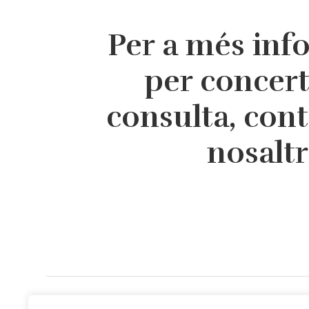
Per a més inf
per concer
consulta, con
nosalt
Direcció