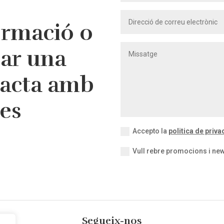
ormació o
tar una
tacta amb
res
Accepto la
politica de privac
Vull rebre promocions i new
Segueix-nos