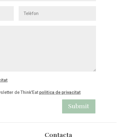
itat
sletter de Think'Eat
politica de privacitat
Submit
Contacta