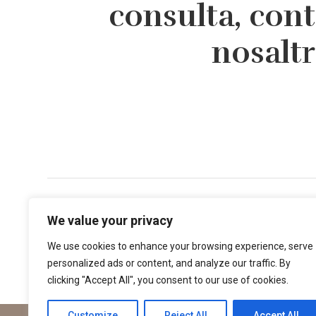
consulta, con
nosalt
Direcció
We value your privacy
Centre Mèdic Augusta
– Via Augusta, 134, 1r 1ª
We use cookies to enhance your browsing experience, serve
08006 – Barcelona
personalized ads or content, and analyze our traffic. By
clicking "Accept All", you consent to our use of cookies.
Customize
Reject All
Accept All