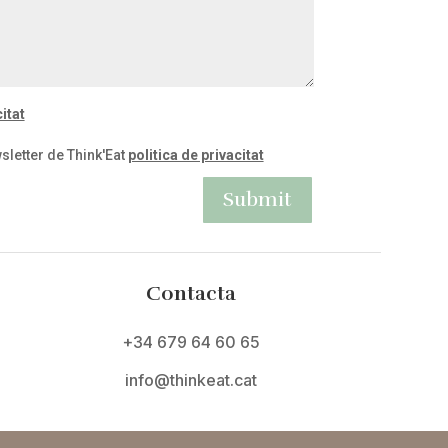
itat
sletter de Think'Eat
politica de privacitat
Submit
Contacta
+34 679 64 60 65
info@thinkeat.cat