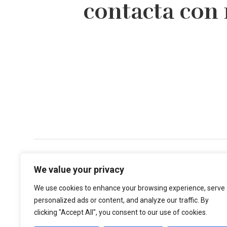
contacta con
Dirección
We value your privacy
Centre Mèdic Augusta
– Via Augusta, 134, 1r 1ª
We use cookies to enhance your browsing experience, serve
08006 – Barcelona
personalized ads or content, and analyze our traffic. By
clicking "Accept All", you consent to our use of cookies.