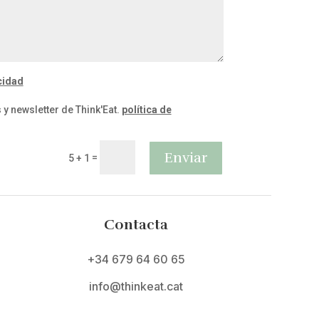
cidad
y newsletter de Think'Eat.
política de
Enviar
=
5 + 1
Contacta
+34 679 64 60 65
info@thinkeat.cat